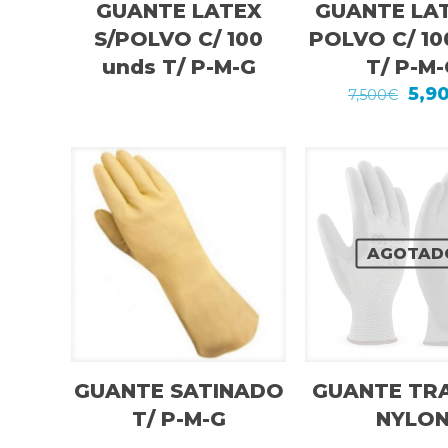
GUANTE LATEX
GUANTE LAT
S/POLVO C/ 100
POLVO C/ 10
unds T/ P-M-G
T/ P-M-
El
5,9
7,500
€
prec
orig
era:
7,50
AGOTAD
GUANTE SATINADO
GUANTE TR
T/ P-M-G
NYLO