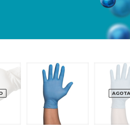
O
AGOT