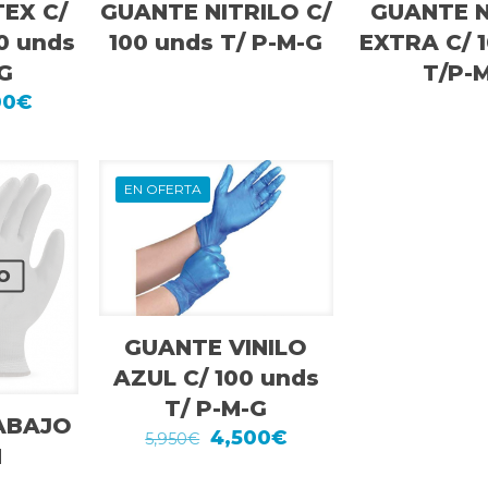
EX C/
GUANTE NITRILO C/
GUANTE N
0 unds
100 unds T/ P-M-G
EXTRA C/ 
G
T/P-
El
00
€
io
precio
inal
actual
es:
0€.
5,900€.
EN OFERTA
O
GUANTE VINILO
AZUL C/ 100 unds
T/ P-M-G
ABAJO
El
El
4,500
€
5,950
€
N
precio
precio
original
actual