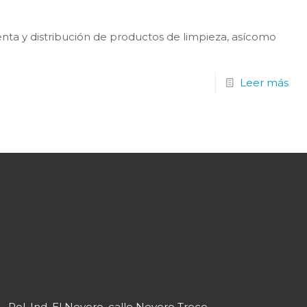
 y distribución de productos de limpieza, asícomo
Leer más
Pol. Ind. El Nevero, calle Nevero Trece,